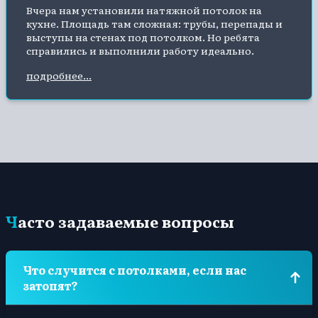
Вчера нам установили натяжной потолок на
кухне. Площадь там сложная: трубы, перепады и
выступы на стенах под потолком. Но ребята
справились и выполнили работу идеально.
Никаких дефектов. Компанию рекомендую, буду
подробнее...
обращаться к ним, когда решим устанавливать
потолок в прихожую и спальню.
Часто задаваемые вопросы
Что случится с потолками, если нас
затопят?