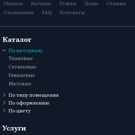
Главная
Каталог
Услуги
Цены
Отзывы
О компании
FAQ
Контакты
Каталог
По материалу
Тканевые
Сатиновые
Глянцевые
Матовые
По типу помещения
В детскую
По оформлению
Кривые линии
По цвету
Для офиса
Голубые
Многоуровневые
В санузел (туалет)
Черные
Услуги
Одноуровневые
В зал