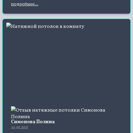
подробнее...
компанию, хороший сервис и натяжные потолки
отличные.
Симонова Полина
14.05.2021