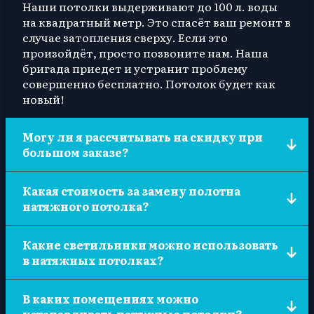
Наши потолки выдерживают до 100 л. воды
на квадратный метр. Это спасёт ваш ремонт в
случае затопления сверху. Если это
произойдёт, просто позвоните нам. Наша
бригада приедет и устранит проблему
совершенно бесплатно. Потолок будет как
новый!
Могу ли я рассчитывать на скидку при
большом заказе?
Да. Более подробную консультацию можно
Какая стоимость за замену полотна
получить у менеджера по телефону или
натяжного потолка?
посмотреть в разделе «Акции».
Стоимость за данную услугу начинается от
Какие светильники можно использовать
3000 тыс руб.
в натяжных потолках?
Светильники могут использоваться разные в
В каких помещениях можно
зависимости от ваших желаний и