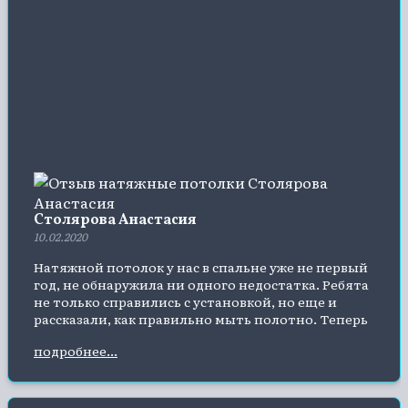
Столярова Анастасия
10.02.2020
Натяжной потолок у нас в спальне уже не первый
год, не обнаружила ни одного недостатка. Ребята
не только справились с установкой, но еще и
рассказали, как правильно мыть полотно. Теперь
хочу по всей квартире натянуть потолки – это
подробнее...
очень практично!