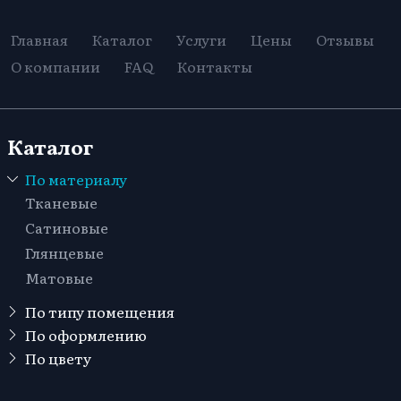
Главная
Каталог
Услуги
Цены
Отзывы
О компании
FAQ
Контакты
Каталог
По материалу
Тканевые
Сатиновые
Глянцевые
Матовые
По типу помещения
В детскую
По оформлению
Кривые линии
По цвету
Для офиса
Голубые
Многоуровневые
В санузел (туалет)